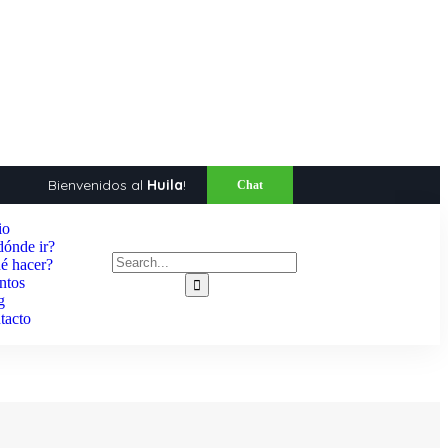
Bienvenidos al
Huila
!
Chat
io
dónde ir?
é hacer?
ntos
g
tacto